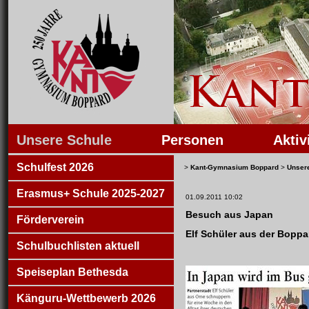
Unsere Schule
Personen
Aktiv
Schulfest 2026
>
Kant-Gymnasium Boppard
>
Unser
Erasmus+ Schule 2025-2027
01.09.2011 10:02
Besuch aus Japan
Förderverein
Elf Schüler aus der Bopp
Schulbuchlisten aktuell
Speiseplan Bethesda
Känguru-Wettbewerb 2026