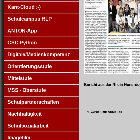
Kant-Cloud :-)
Schulcampus RLP
ANTON-App
CSC Python
Digitale/Medienkompetenz
Orientierungsstufe
Mittelstufe
Bericht aus der Rhein-Hunsrüc
MSS - Oberstufe
Schulpartnerschaften
<- Zurück zu: Aktuelles
Nachhaltigkeit
Schulsozialarbeit
Imagefilm