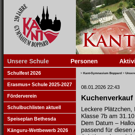
Unsere Schule
Personen
Aktiv
Schulfest 2026
>
Kant-Gymnasium Boppard
>
Unser
Erasmus+ Schule 2025-2027
08.01.2026 22:43
Förderverein
Kuchenverkauf 
Schulbuchlisten aktuell
Leckere Plätzchen, 
Klasse 7b am 31.10
Speiseplan Bethesda
Dem Datum – Hallow
passend für diesen 
Känguru-Wettbewerb 2026