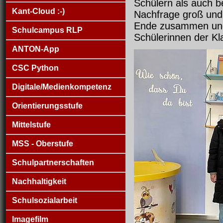
Schülern als auch b
Kant-Cloud :-)
Nachfrage groß und
Ende zusammen und 
Schulcampus RLP
Schülerinnen der Kl
ANTON-App
CSC Python
Digitale/Medienkompetenz
Orientierungsstufe
Mittelstufe
MSS - Oberstufe
Schulpartnerschaften
Nachhaltigkeit
Schulsozialarbeit
Imagefilm