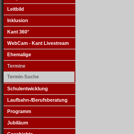
Leitbild
Inklusion
Kant 360°
WebCam - Kant Livestream
Ehemalige
Termine
Termin-Suche
Schulentwicklung
Laufbahn-/Berufsberatung
Programm
Jubiläum