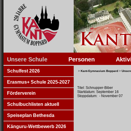
Unsere Schule
Personen
Aktiv
Schulfest 2026
>
Kant-Gymnasium Boppard
>
Unser
Erasmus+ Schule 2025-2027
Titel: Schnupper-Biber
Startdatum: September 16
Förderverein
Stoppdatum: - November 07
Schulbuchlisten aktuell
Speiseplan Bethesda
Känguru-Wettbewerb 2026