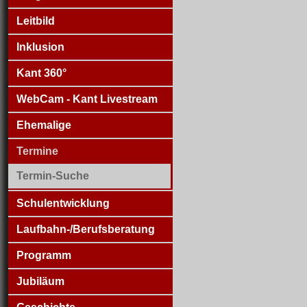
Leitbild
Inklusion
Kant 360°
WebCam - Kant Livestream
Ehemalige
Termine
Termin-Suche
Schulentwicklung
Laufbahn-/Berufsberatung
Programm
Jubiläum