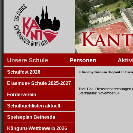
Unsere Schule
Personen
Aktiv
Schulfest 2026
>
Kant-Gymnasium Boppard
>
Unser
Erasmus+ Schule 2025-2027
Titel: Päd. Dienstbesprechungen 
Startdatum: November 04
Förderverein
Schulbuchlisten aktuell
Speiseplan Bethesda
Känguru-Wettbewerb 2026