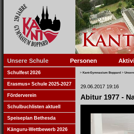
Unsere Schule
Personen
Aktiv
Schulfest 2026
>
Kant-Gymnasium Boppard
>
Unser
Erasmus+ Schule 2025-2027
29.06.2017 19:16
Förderverein
Abitur 1977 - N
Schulbuchlisten aktuell
Speiseplan Bethesda
Känguru-Wettbewerb 2026