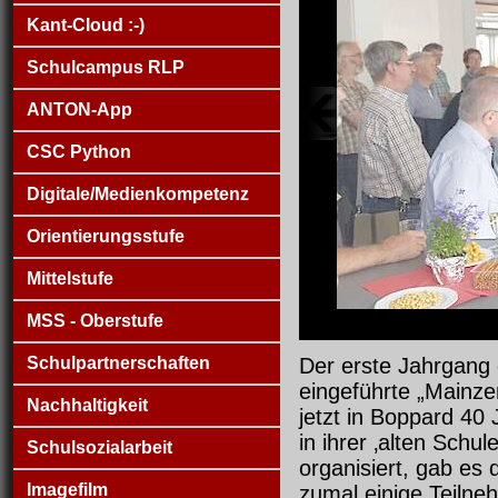
Kant-Cloud :-)
Schulcampus RLP
ANTON-App
CSC Python
Digitale/Medienkompetenz
Orientierungsstufe
Mittelstufe
MSS - Oberstufe
Schulpartnerschaften
Der erste Jahrgang d
eingeführte „Mainze
Nachhaltigkeit
jetzt in Boppard 40 
in ihrer ‚alten Schu
Schulsozialarbeit
organisiert, gab e
Imagefilm
zumal einige Teilne