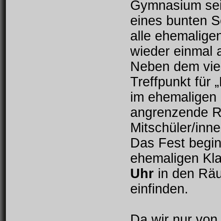
Gymnasium sei
eines bunten S
alle ehemaligen
wieder einmal 
Neben dem viel
Treffpunkt für
im ehemaligen
angrenzende R
Mitschüler/inn
Das Fest begin
ehemaligen Kl
Uhr
in den Rä
einfinden.
Da wir nur von