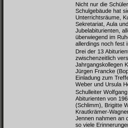
Nicht nur die Schüle
Schulgebäude hat si
Unterrichtsräume, K
Sekretariat, Aula u
Jubelabiturienten, al
überwiegend im Ruh
allerdings noch fest 
Drei der 13 Abiturie
zwischenzeitlich ver
Jahrgangskollegen K
Jürgen Francke (Bop
Einladung zum Treffe
Weber und Ursula H
Schulleiter Wolfgan
Abiturienten von 19
(Schlimm), Brigitte 
Krautkrämer-Wagner
Jennen nahmen an de
so viele Erinnerung