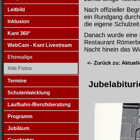
Nach offizieller Be
Leitbild
ein Rundgang durch 
Inklusion
die eigene Schulzei
Kant 360°
Danach wurde eine 
Restaurant Römerbur
WebCam - Kant Livestream
Nacht hinein das Wi
Ehemalige
<- Zurück zu: Aktuell
Alte Fotos
Termine
Jubelabitur
Schulentwicklung
Laufbahn-/Berufsberatung
Programm
Jubiläum