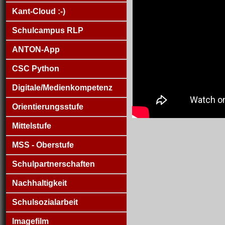
Kant-Cloud :-)
Schulcampus RLP
ANTON-App
CSC Python
Digitale/Medienkompetenz
Orientierungsstufe
Mittelstufe
MSS - Oberstufe
Schulpartnerschaften
Nachhaltigkeit
Schulsozialarbeit
Imagefilm