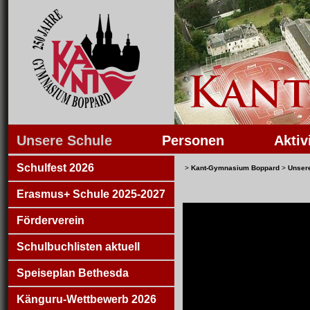
Unsere Schule
Personen
Aktiv
Schulfest 2026
>
Kant-Gymnasium Boppard
>
Unser
Erasmus+ Schule 2025-2027
Förderverein
Schulbuchlisten aktuell
Speiseplan Bethesda
Känguru-Wettbewerb 2026