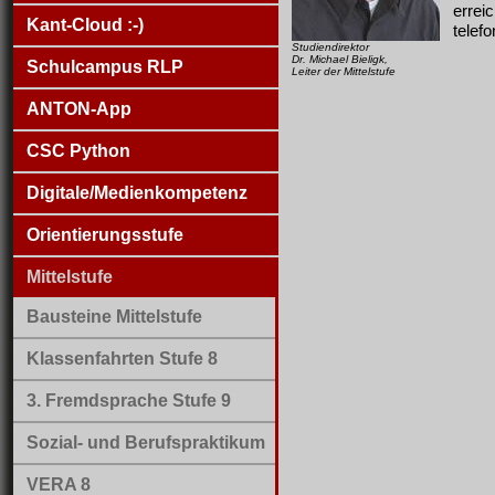
errei
Kant-Cloud :-)
telef
Studiendirektor
Dr. Michael Bieligk,
Schulcampus RLP
Leiter der Mittelstufe
ANTON-App
CSC Python
Digitale/Medienkompetenz
Orientierungsstufe
Mittelstufe
Bausteine Mittelstufe
Klassenfahrten Stufe 8
3. Fremdsprache Stufe 9
Sozial- und Berufspraktikum
VERA 8