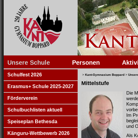
Unsere Schule
Personen
Aktiv
Schulfest 2026
>
Kant-Gymnasium Boppard
>
Unser
Mittelstufe
Erasmus+ Schule 2025-2027
Die M
Förderverein
werde
Kompe
vorbe
Schulbuchlisten aktuell
Im Pr
begle
Speiseplan Bethesda
und O
Känguru-Wettbewerb 2026
Als Ko