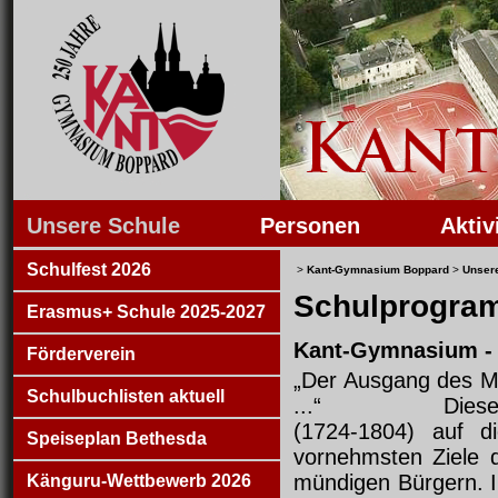
Unsere Schule
Personen
Aktiv
Schulfest 2026
>
Kant-Gymnasium Boppard
>
Unser
Schulprogra
Erasmus+ Schule 2025-2027
Kant-Gymnasium -
Förderverein
„Der Ausgang des Me
Schulbuchlisten aktuell
...“ Diese Antwo
(1724-1804) auf d
Speiseplan Bethesda
vornehmsten Ziele 
mündigen Bürgern. In
Känguru-Wettbewerb 2026