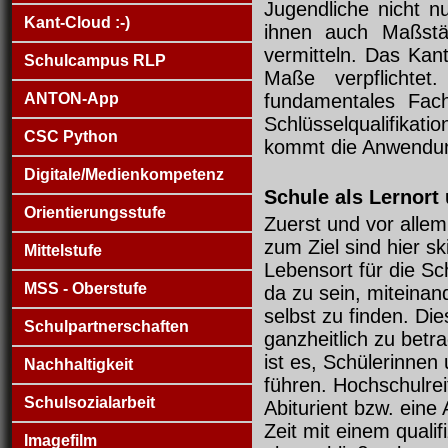
Jugendliche nicht n
Kant-Cloud :-)
ihnen auch Maßstä
vermitteln. Das Kan
Schulcampus RLP
Maße verpflichtet
ANTON-App
fundamentales Fac
Schlüsselqualifika
CSC Python
kommt die Anwendung
Digitale/Medienkompetenz
Schule als Lernort
Orientierungsstufe
Zuerst und vor allem
zum Ziel sind hier sk
Mittelstufe
Lebensort für die Sc
MSS - Oberstufe
da zu sein, miteinan
selbst zu finden. Di
Schulpartnerschaften
ganzheitlich zu betr
ist es, Schülerinnen
Nachhaltigkeit
führen. Hochschulrei
Schulsozialarbeit
Abiturient bzw. eine 
Zeit mit einem quali
Imagefilm