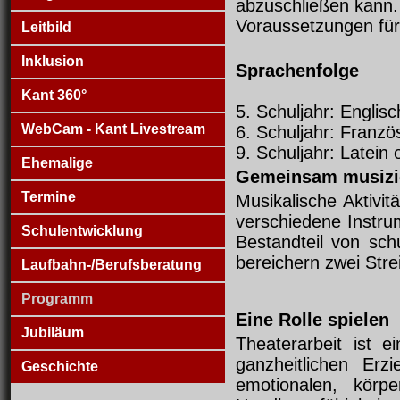
abzuschließen kann.
Voraussetzungen für
Leitbild
Inklusion
Sprachenfolge
Kant 360°
5. Schuljahr: Englis
WebCam - Kant Livestream
6. Schuljahr: Franzö
9. Schuljahr: Latein
Ehemalige
Gemeinsam musizi
Termine
Musikalische Aktivi
verschiedene Instru
Schulentwicklung
Bestandteil von sch
bereichern zwei Str
Laufbahn-/Berufsberatung
Programm
Eine Rolle spielen
Jubiläum
Theaterarbeit ist e
ganzheitlichen Erzi
Geschichte
emotionalen, körp